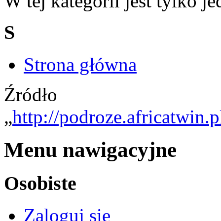
W tej kategorii jest tylko je
S
Strona główna
Źródło
„
http://podroze.africatwin.
Menu nawigacyjne
Osobiste
Zaloguj się