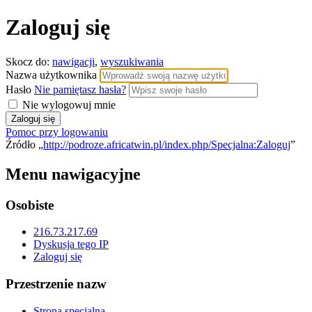
Zaloguj się
Skocz do:
nawigacji
,
wyszukiwania
Nazwa użytkownika
Hasło
Nie pamiętasz hasła?
Nie wylogowuj mnie
Pomoc przy logowaniu
Źródło „
http://podroze.africatwin.pl/index.php/Specjalna:Zaloguj
”
Menu nawigacyjne
Osobiste
216.73.217.69
Dyskusja tego IP
Zaloguj się
Przestrzenie nazw
Strona specjalna